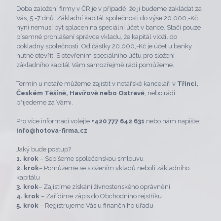
Doba založení firmy v ČR je v případě, že ji budeme zakládat za
Vás, 5 -7 dnů. Základní kapitál společnosti do výše 20.000,-Kč
nyní nemusí být splacen na speciální účet v bance. Stačí pouze
písemné prohlášení správce vkladu, že kapitál vložil do
pokladny společnosti. Od částky 20.000,-Kč je účet u banky
nutné otevřít. S otevřením speciálního účtu pro složení
základního kapitál Vám samozřejmě rádi pomůžeme.
Termín u notáře můžeme zajistit v notářské kanceláři v
Třinci,
Českém Těšíně, Havířově nebo Ostravě
, nebo rádi
přijedeme za Vámi.
Pro více informací volejte
+420 777 642 631
nebo nám napište:
info@hotova-firma.cz
.
Jaký bude postup?
1. krok
– Sepíšeme společenskou smlouvu
2. krok
– Pomůžeme se složením vkladů neboli základního
kapitálu
3. krok
– Zajistíme získání živnostenského oprávnění
4. krok
– Zařídíme zápis do Obchodního rejstříku
5. krok
– Registrujeme Vás u finančního úřadu