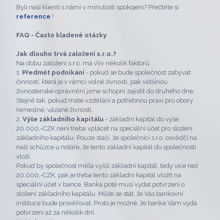
Byli naši klienti s námi v minulosti spokojeni? Přečtěte si
reference
!
FAQ - Často kladené otázky
Jak dlouho trvá založení s.r.o.?
Na dobu založení s.r.o. má vliv několik faktorů.
1.
Předmět podnikání
- pokud se bude společnost zabývat
činností, která je v rámci volné živnosti, pak většinou
živnostenské oprávnění jsme schopni zajistit do druhého dne.
Stejně tak, pokud máte vzdělání a potřebnou praxi pro obory
řemeslné, vázané živnosti.
2.
Výše základního kapitálu
- základní kapitál do výše
20.000,-CZK není třeba vplácet na speciální účet pro složení
základního kapitálu. Pouze stačí, že společníci s.r.o. osvědčí na
naší schůzce u notáře, že tento základní kapitál do společnosti
vloží.
Pokud by společnost měla vyšší základní kapitál, tedy více než
20.000,-CZK, pak je třeba tento základní kapitál vložit na
speciální účet v bance. Banka poté musí vydat potvrzení o
složení základního kapitálu. Může se stát, že Vás bankovní
instituce bude prověřovat. Proto je možné, že banka Vám vydá
potvrzení až za několik dní.