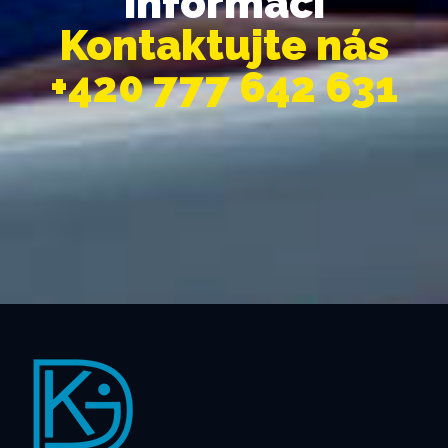
informací
Kontaktujte nás
+420 777 642 631