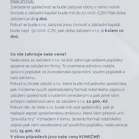
Malé shrnutí:
Zakládaná společnost se bude zabývat obory v rámci volné
živnosti a základní kapitál bude mít do 20.000,-CZK? Pak doba
založení je do
5 dnů
.
Pokud se bude s.r.o. zabývat jinou činností a základní kapitál
bude např. 50.000,-CZK, pak doba založení s.r.o. je
kolem 10
dnů
.
Co vše zahrnuje naše cena?
Naše cena za založení s.r.o. na klíč zahrnuje veškeré poplatky
spojené se založením firmy. To znamená odměnu notáře,
správní poplatek za živnostenské oprávnění, soudní poplatek a
naši odměnu.
Pokud si chcete založit s.r.o., které bude mít jednoho společníka,
pak můžeme využít zjednodušený formát notářského zápisu o
založení společnosti s ručením omezeným a pak jsme Vám
schopni nabídnout cenu za založení s.r.o.
12.900,-Kč
.
Pokud víte, že Vaše s.r.o. bude mít více společníků, pak je
nejlepší sepsat společenskou smlouvu, která Vám přesně určí
"pravidla hry". Vzhledem k tomu, že tento formát notářského
zápisu pak není osvobozený od soudního poplatku, naše cena je
tedy
15.900,-Kč
.
V obou případech jsou naše ceny KONEČNÉ!