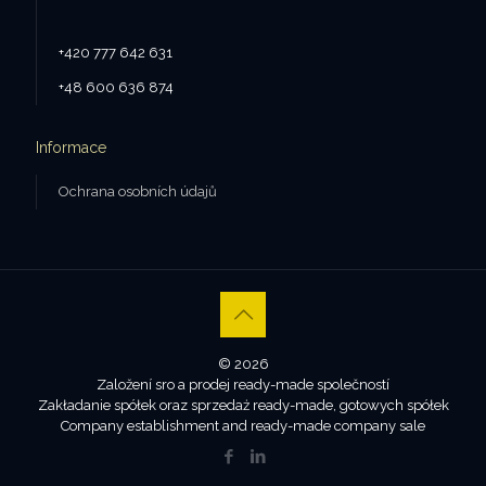
+420 777 642 631
+48 600 636 874
Informace
Ochrana osobních údajů
© 2026
Založení sro a prodej ready-made společností
Zakładanie spółek oraz sprzedaż ready-made, gotowych spółek
Company establishment and ready-made company sale