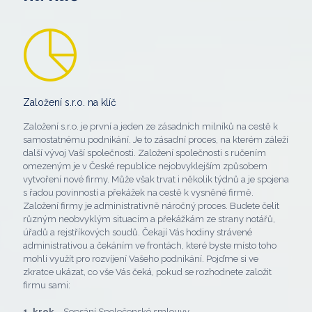
Kasinové hry bez bonusu bez vkladu 2026
české Online Casino Nejlepší Bonus
S více než 500 tituly slotů musíte najít perfektní hru
Mobilní Casino Free Spiny Zdarma
Často však můžete vidět, který z jejich nových slotů má za sebou větší úsilí
a originalitu
Založení s.r.o. na klíč
české Casino S Bonusem 500
Založení s.r.o. je první a jeden ze zásadních milníků na cestě k
samostatnému podnikání. Je to zásadní proces, na kterém záleží
další vývoj Vaší společnosti. Založení společnosti s ručením
omezeným je v České republice nejobvyklejším způsobem
vytvoření nové firmy. Může však trvat i několik týdnů a je spojena
s řadou povinností a překážek na cestě k vysněné firmě.
Založení firmy je administrativně náročný proces. Budete čelit
různým neobvyklým situacím a překážkám ze strany notářů,
úřadů a rejstříkových soudů. Čekají Vás hodiny strávené
administrativou a čekáním ve frontách, které byste místo toho
mohli využít pro rozvíjení Vašeho podnikání. Pojďme si ve
zkratce ukázat, co vše Vás čeká, pokud se rozhodnete založit
firmu sami:
1. krok
– Sepsání Společenské smlouvy