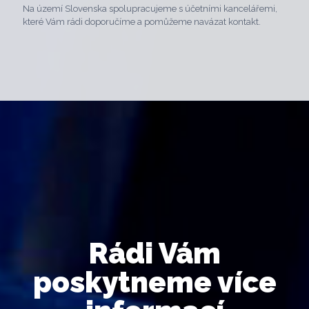
Na území Slovenska spolupracujeme s účetními kancelářemi,
které Vám rádi doporučíme a pomůžeme navázat kontakt.
Rádi Vám
poskytneme více