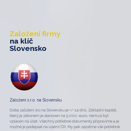
Založení firmy
na klíč
Slovensko
Založení s.r.o. na Slovensku
Doba založení sro na Slovensku je +/-14 dnů. Základní kapitál,
který je zákonem je stanoven na 5.000,-euro, nemusí být
vplacen na účet. Všechny potřebné dokumenty připravíme a je
možné je podepsat na území ČR. My pak zajistíme vše potřebné.